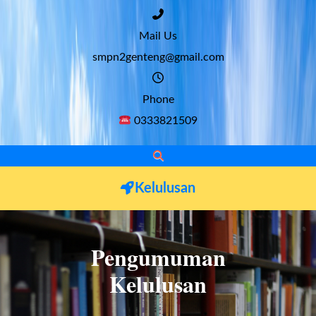
Mail Us
smpn2genteng@gmail.com
Phone
0333821509
Kelulusan
Pengumuman
Kelulusan