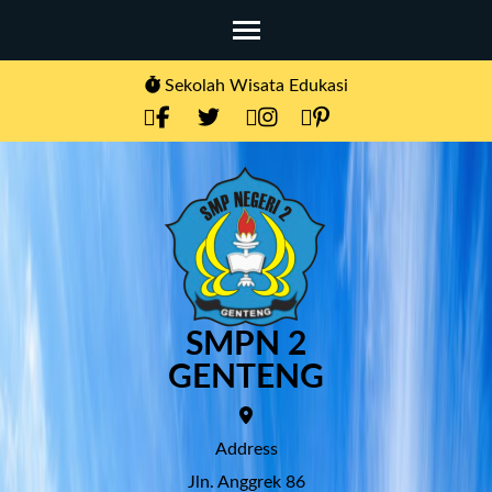
Skip
to
content
Sekolah Wisata Edukasi
(Press
Enter)
SMPN 2
GENTENG
Address
Jln. Anggrek 86