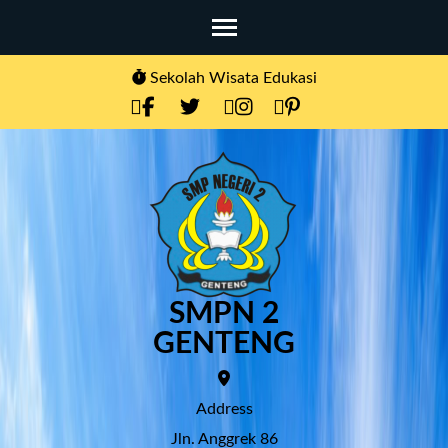
Skip
to
content
Sekolah Wisata Edukasi
(Press
Enter)
SMPN 2
GENTENG
Address
Jln. Anggrek 86