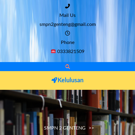
Mail Us
smpn2genteng@gmail.com
Phone
0333821509
Kelulusan
SMPN 2 GENTENG
>>