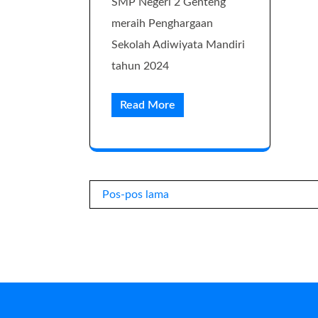
SMP Negeri 2 Genteng
meraih Penghargaan
Sekolah Adiwiyata Mandiri
tahun 2024
Read More
Navigasi
Pos-pos lama
pos