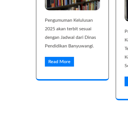
Pengumuman Kelulusan
2025 akan terbit sesuai
P
dengan Jadwal dari Dinas
K
Pendidikan Banyuwangi.
T
K
Read More
S