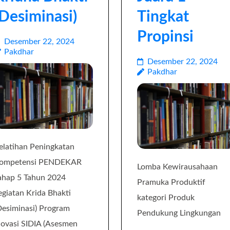
(Desiminasi)
Tingkat
Propinsi
Desember 22, 2024
Pakdhar
Desember 22, 2024
Pakdhar
elatihan Peningkatan
ompetensi PENDEKAR
Lomba Kewirausahaan
ahap 5 Tahun 2024
Pramuka Produktif
egiatan Krida Bhakti
kategori Produk
Desiminasi) Program
Pendukung Lingkungan
novasi SIDIA (Asesmen