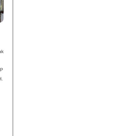
ak
MP
H.