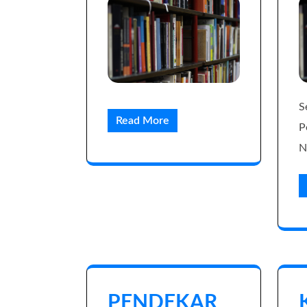
S
Read More
P
N
PENDEKAR