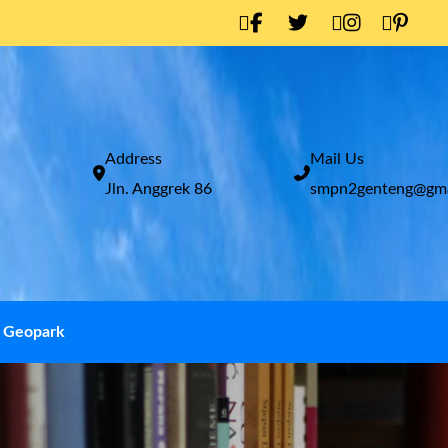
Address
Mail Us
Jln. Anggrek 86
smpn2genteng@gma
Geopark