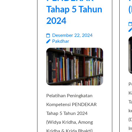
Tahap 5 Tahun
2024
Desember 22, 2024
Pakdhar
P
K
Pelatihan Peningkatan
T
Kompetensi PENDEKAR
k
Tahap 5 Tahun 2024
(
(Widya Kridha, Among
I
Kridha & Krida Bhakti).