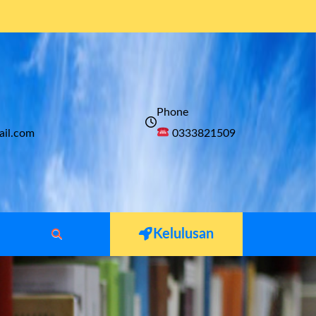
Phone
il.com
0333821509
Kelulusan