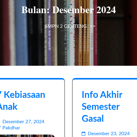
Bulan:
Desember 2024
SMPN 2 GENTENG
>>
7 Kebiasaan
Info Akhir
Anak
Semester
Gasal
Desember 27, 2024
Pakdhar
Desember 23, 2024