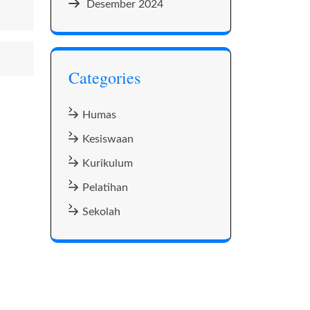
Desember 2024
Categories
Humas
Kesiswaan
Kurikulum
Pelatihan
Sekolah