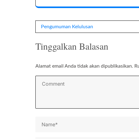
Navigasi
Pengumuman Kelulusan
pos
Tinggalkan Balasan
Alamat email Anda tidak akan dipublikasikan.
Ru