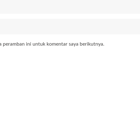
a peramban ini untuk komentar saya berikutnya.