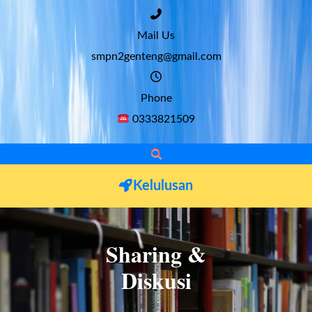
Mail Us
smpn2genteng@gmail.com
Phone
0333821509
Kelulusan
Sharing &
Diskusi