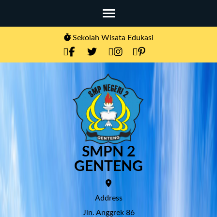
Skip
to
content
Sekolah Wisata Edukasi
(Press
Enter)
SMPN 2
GENTENG
Address
Jln. Anggrek 86