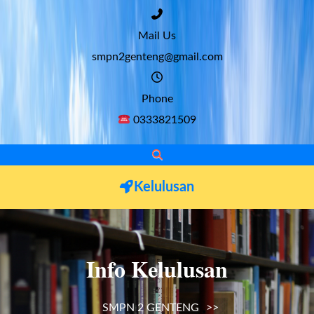
Mail Us
smpn2genteng@gmail.com
Phone
0333821509
Kelulusan
Info Kelulusan
SMPN 2 GENTENG
>>