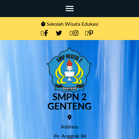
Skip
to
content
Sekolah Wisata Edukasi
(Press
Enter)
SMPN 2
GENTENG
Address
Jln. Anggrek 86